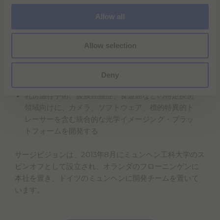
ターゲティング性能により、競合する治療手段や製品に
o
対して大きな改善をもたらすことが期待されます。
Allow all
n
サージビジョンのミッション：
Allow selection
研究者や臨床医に特別仕様の光学イメージングカメ
ラシステムを提供し、臨床研究から日常的な応用へ
Deny
のスムーズな移行を可能にする
乳房温存手術、腹膜癌腫症、食道癌などの特定疾患
領域向けに、カメラ、ソフトウェア、標的特異的ト
レーサーを含む統合的な光学イメージング・プラッ
トフォームを開発する
サージビジョンは、2013年8月にミュンヘン工科大学のス
ピンオフとして設立され、オランダのフローニンゲンに
本社を置き、ドイツのミュンヘンに開発チームを置いて
います。