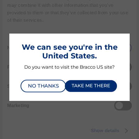
may combine it with other information that you’ve
サージビジョン
provided to them or that they’ve collected from your use
外科医に新たな視覚を提供する
of their services.
C
2017年10月、ブラッコは、サージビジョンを買収しまし
We can see you're in the
Necessary
o
た。サージビジョンは、腫瘍外科手術中に効率的に腫瘍
United States.
n
を可視化するためのターゲットを絞った造影剤とデバイ
s
スを組み合わせた、リアルタイム蛍光画像誘導手術プラ
Preferences
Do you want to visit the Bracco US site?
e
ットフォームの開発に特化した革新的な新興企業です。
n
NO THANKS
TAKE ME THERE
t
Statistics
固形がんの治療には手術が不可欠ですが、その際、目視
S
や触診では腫瘍と健常組織を識別することが困難です。
e
蛍光画像誘導手術は、赤外線カメラと造影剤を組み合わ
Marketing
l
せた手法により、腫瘍と周辺組織の識別を支援する革新
e
的な術中光学技術です。その中で、サージビジョン社の
c
革新的なターゲティングソリューションは、光学カメラ
Show details
t
の非常に高度な機能と新しい造影剤の非常に感度の高い
i