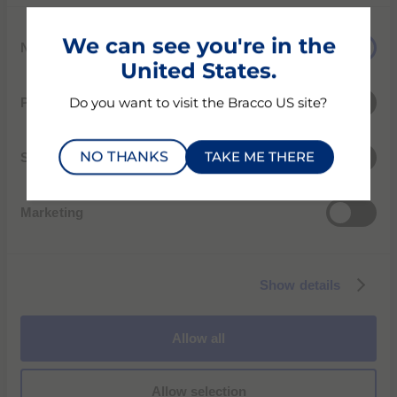
で、次世代の放射線科医の育成に貢献する新しいプログ
C
ラムをサポートしています。
We can see you're in the
Necessary
o
United States.
n
s
Preferences
Do you want to visit the Bracco US site?
e
n
NO THANKS
TAKE ME THERE
t
Statistics
S
e
Marketing
l
e
c
Show details
t
i
o
PLEASE
TO
Allow all
ACCEPT STATISTICS COOKIES
n
VIEW THIS VIDEO.
Allow selection
ブラッコは、次世代の放射線医学リーダーを支援し、成