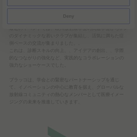
長し、つながり、リーダーシップを発揮するサポートし
ていることを誇りに思っています。
Deny
最近のイベントでは、欧州放射線学会の関連学会から6つ
のダイナミックな若いクラブが集結し、活気に満ちた症
例ベースの交流が集まりました。。
これは、診断スキルの向上、、アイデアの創出、、学際
的なつながりの強化など、実践的なコラボレーションの
強力なショーケースでした。
ブラッコは、学会との緊密なパートナーシップを通じ
て、イノベーションの中心に教育を据え、グローバルな
放射線コミュニティの熱心なメンバーとして医療イメー
ジングの未来を推進していきます。