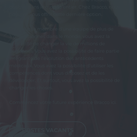
positive dans le monde entier. Chez Bracco, nous
pouvons vous offrir cette dernière option.
En tant que membre d’une équipe de plus de
3 700 personnes dans le monde, vous avez la
possibilité de changer la vie de millions de
personnes. Vous avez la possibilité de faire partie
intégrante de l’évolution des antécédents
médicaux. Vous avez la possibilité d’utiliser les
compétences dont vous disposez et de les
développer. Et surtout, vous avez la possibilité de
changer les choses.
Commencez votre future expérience Bracco ici.
POSTES VACANTS