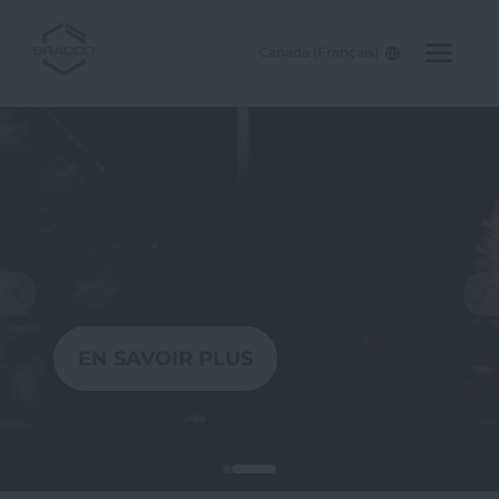
Canada (Français)
Skip to main content
Échographie rehaussée
par contraste.
Une valeur ajoutée
pour l’imagerie
diagnostique
Pre
Nex
EN SAVOIR PLUS
viou
t
s