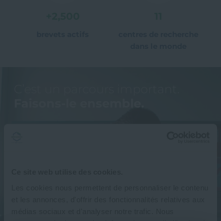
+
2,500
11
brevets actifs
centres de recherche
dans le monde
C’est un parcours important.
Faisons-le ensemble.
Des fondateurs de l’entreprise aux esprits qui
génèrent des solutions de santé révolutionnaires, les
personnes sont au cœur de chaque étape que nous
entreprenons. Nous sommes fiers de ce que nous
Ce site web utilise des cookies.
faisons, de la façon dont nous le faisons et des
Les cookies nous permettent de personnaliser le contenu
personnes avec lesquelles nous avançons.
et les annonces, d'offrir des fonctionnalités relatives aux
médias sociaux et d'analyser notre trafic. Nous
Nous collaborons étroitement avec nos équipes, nos