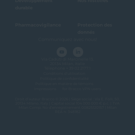
Développement
Nos histoires
durable
Pharmacovigilance
Protection des
donnés
Communiquez avec nous!
Via Caduti di Marcinelle 13,
20134 Milan, Italie
Téléphone + 39 02 2177.1
Conditions d’utilisation
Politique de confidentialité
Politique en matière de témoins
Impressions
for Bracco VPN users
Droit d’auteur Bracco © 2026 | Siège social : Via E. Folli, 50,
20134 Milano, Italy | Capital social 104 000 000 € p.c. | TVA
Milan Comp. No d’enregistrement 00825120157 | Milan
REA n. 348182