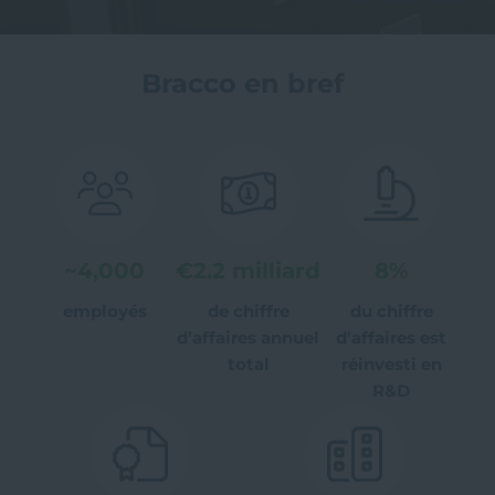
Page
Cardiologie
Nos so
Bracco en bref
interventionnelle
cardio
~
4,000
€
2.2
milliard
8
%
employés
de chiffre
du chiffre
d’affaires annuel
d’affaires est
total
réinvesti en
R&D