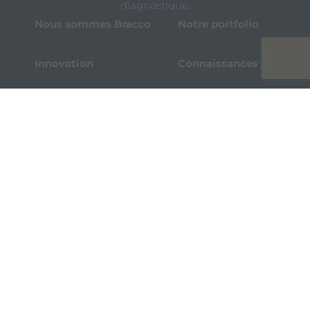
diagnostique.
Nous sommes Bracco
Notre portfolio
Innovation
Connaissances
Développement
Nos histoires
durable
Pharmacovigilance
Protection des
donnés
Communiquez avec nous!
Via Caduti di Marcinelle 13,
20134 Milan, Italie
Téléphone + 39 02 2177.1
Conditions d’utilisation
Politique de confidentialité
Politique en matière de témoins
Impressions
for Bracco VPN users