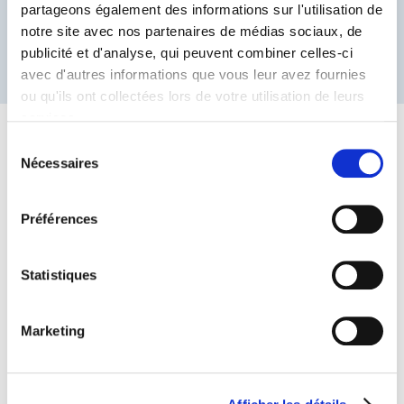
partageons également des informations sur l'utilisation de
notre site avec nos partenaires de médias sociaux, de
ACCÉDER ICI
publicité et d'analyse, qui peuvent combiner celles-ci
avec d'autres informations que vous leur avez fournies
ou qu'ils ont collectées lors de votre utilisation de leurs
services.
S
Nécessaires
é
l
e
Préférences
c
t
i
Statistiques
o
Voir toutes les solutions de
n
médecine nucléaire
Marketing
d
disponibles
u
c
La disponibilité des produits varie en fonction du