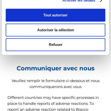
Afficher les détails
o
marché. Pour plus d’informations sur les solutions
n
Bracco disponibles sur votre marché, veuillez visiter
s
Tout autoriser
le site ci-dessous.
e
n
Autoriser la sélection
t
SÉLECTION DU PAYS
e
m
Refuser
e
n
t
Communiquer avec nous
Veuillez remplir le formulaire ci-dessous et nous
communiquerons avec vous
Different countries may have specific processes in
place to handle reports of adverse reactions. To
report an adverse reaction related to Bracco