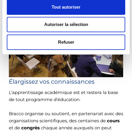
s
Tout autoriser
e
n
Autoriser la sélection
t
e
m
Refuser
e
n
t
Élargissez vos connaissances
L’apprentissage académique est et restera la base
de tout programme d’éducation.
Bracco organise ou soutient, en partenariat avec des
organisations scientifiques, des centaines de
cours
et de
congrès
chaque année auxquels on peut