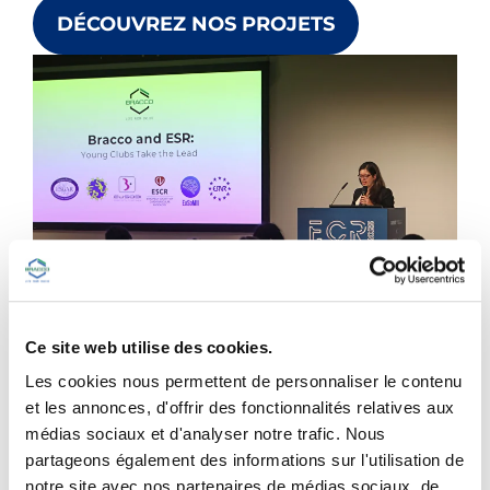
DÉCOUVREZ NOS PROJETS
Ce site web utilise des cookies.
Partage des connaissances au sein de
Les cookies nous permettent de personnaliser le contenu
la communauté de l’imagerie
et les annonces, d'offrir des fonctionnalités relatives aux
médias sociaux et d'analyser notre trafic. Nous
médicale
partageons également des informations sur l'utilisation de
L’avènement de l’
intelligence artificielle
et de la
notre site avec nos partenaires de médias sociaux, de