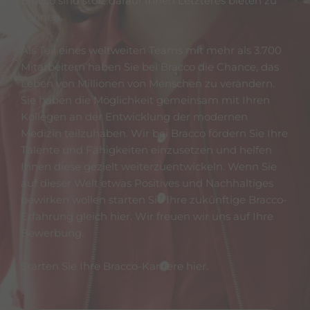
Bracco sind stolz darauf Ihnen Letzteres bieten zu
können.
Als Teil eines weltweiten Teams mit mehr als 3.700
Mitarbeitern haben Sie bei Bracco die Chance, das
Leben von Millionen von Menschen zu verändern.
Sie haben die Möglichkeit gemeinsam mit Ihren
Kollegen an der Entwicklung der modernen
Medizin teilzuhaben. Wir bei Bracco fördern Sie Ihre
Talente und Fähigkeiten einzusetzen und helfen
Ihnen diese gezielt weiterzuentwickeln. Wenn Sie
auf dieser Welt etwas Positives und Nachhaltiges
bewirken wollen starten Sie Ihre zukünftige Bracco-
Erfahrung gleich hier. Wir freuen wir uns auf Ihre
Bewerbung.
Starten Sie Ihre Bracco-Karriere hier.