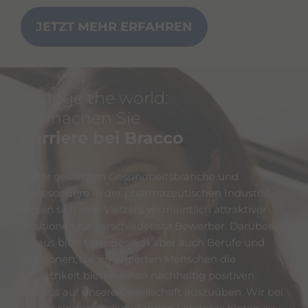
JETZT MEHR ERFAHREN
Change the world:
So machen Sie
Karriere bei Bracco
In der gesamten Gesundheitsbranche und
insbesondere in der pharmazeutischen Industrie
bieten sich eine Vielzahl vermeintlich attraktiver
Positionen für verschiedenste Bewerber. Darüber
hinaus bietet der Bereich aber auch Berufe und
Positionen, die engagierten Menschen die
Möglichkeit bieten einen nachhaltig positiven
Einfluss auf unsere Gesellschaft auszuüben. Wir bei