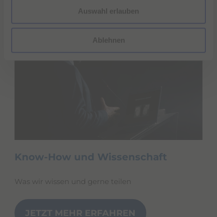
Auswahl erlauben
a
h
l
Ablehnen
Know-How und Wissenschaft
Was wir wissen und gerne teilen
JETZT MEHR ERFAHREN