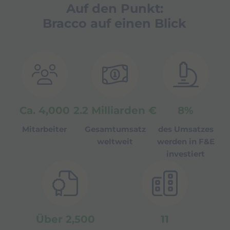
Auf den Punkt:
u
Kardiologie
n
Bracco auf einen Blick
a
v
i
g
a
t
e
a
n
Ca.
4,000
2.2
Milliarden €
8
%
d
i
n
Mitarbeiter
Gesamtumsatz
des Umsatzes
t
weltweit
werden in F&E
e
investiert
r
a
c
t
w
i
t
Über
2,500
11
h