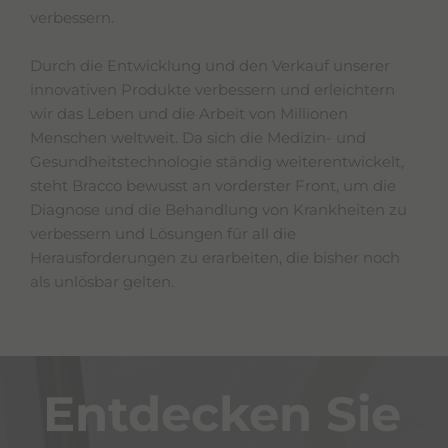
r
verbessern.
l
+
Durch die Entwicklung und den Verkauf unserer
/
"
innovativen Produkte verbessern und erleichtern
.
wir das Leben und die Arbeit von Millionen
T
Menschen weltweit. Da sich die Medizin- und
h
i
Gesundheitstechnologie ständig weiterentwickelt,
s
steht Bracco bewusst an vorderster Front, um die
s
Diagnose und die Behandlung von Krankheiten zu
h
o
verbessern und Lösungen für all die
r
Herausforderungen zu erarbeiten, die bisher noch
t
als unlösbar gelten.
c
u
t
a
c
t
i
Entdecken Sie
v
a
t