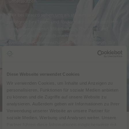
unterstützen.
Wir bei Bracco sehen uns als starkes und
erfolgreiches Team und fördern den Austausch mit
und unter unseren Mitarbeitern, Partnern und
Kunden und natürlich auch innerhalb der
weltweiten Gemeinschaft, der wir angehören. Wir
gehen stets proaktiv auf Stakeholder und
Ansprechpartner zu, wir ermutigen zum Austausch
und freuen uns, wenn wir Feedback bekommen.
Denn wir wissen genau: nur gemeinsam finden wir
Diese Webseite verwendet Cookies
die passenden Antworten auf die Fragen und
Wir verwenden Cookies, um Inhalte und Anzeigen zu
Herausforderungen, die uns heute und in Zukunft
personalisieren, Funktionen für soziale Medien anbieten
begegnen.
zu können und die Zugriffe auf unsere Website zu
analysieren. Außerdem geben wir Informationen zu Ihrer
Verwendung unserer Website an unsere Partner für
soziale Medien, Werbung und Analysen weiter. Unsere
Die Summe ist mehr
Partner führen diese Informationen möglicherweise mit