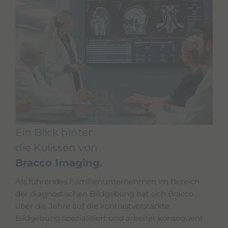
e
s
s
i
b
i
l
i
t
y
s
c
r
e
Ein Blick hinter
e
n
die Kulissen von
r
e
Bracco Imaging.
a
d
Als führendes Familienunternehmen im Bereich
e
der diagnostischen Bildgebung hat sich Bracco
r
.
über die Jahre auf die kontrastverstärkte
T
Bildgebung spezialisiert und arbeitet konsequent
o