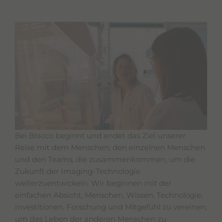
l
i
t
y
s
c
r
e
e
n
r
e
a
d
e
Bei Bracco beginnt und endet das Ziel unserer
r
Reise mit dem Menschen; den einzelnen Menschen
,
p
und den Teams, die zusammenkommen, um die
r
Zukunft der Imaging-Technologie
e
weiterzuentwickeln. Wir beginnen mit der
s
s
einfachen Absicht, Menschen, Wissen, Technologie,
"
Investitionen, Forschung und Mitgefühl zu vereinen,
C
um das Leben der anderen Menschen zu
t