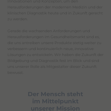
Innovationen und Konzepten, um den
s
t
Herausforderungen der modernen Medizin und der
a
klinischen Diagnostik heute und in Zukunft gerecht
r
zu werden.
t
t
h
Gerade die wachsenden Anforderungen und
e
Herausforderungen im Gesundheitsmarkt sind es,
A
l
die uns antreiben unsere Produkte stetig weiter zu
l
verbessern und kontinuierlich neue, innovative
i
Lösungen zu entwickeln. Wir haben die Zukunft der
n
O
Bildgebung und Diagnostik fest im Blick und sind
n
uns unserer Rolle als Mitgestalter dieser Zukunft
e
bewusst.
A
c
c
e
s
Der Mensch steht
s
im Mittelpunkt
i
b
unserer Mission
i