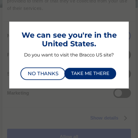
provided to them or that they’ve collected from your use
of their services.
The sum of multiple
C
parts
We can see you're in the
Necessary
o
United States.
n
하나의 팀을 구성하려면 여러 선수와 다양한 기술이 필요하
s
Preferences
Do you want to visit the Bracco US site?
듯이, 브라코는 우리가 모든 면에서 모범이 될 수 있도록 가
e
진 자산을 최대한 활용합니다.
n
NO THANKS
TAKE ME THERE
t
Statistics
우리는 세계 최고의 과학자와 엔지니어들의 방대한 지식을
S
모아서 혁신 및 지속 가능성과 결합하는 것으로 건강하고
e
Marketing
조화로운 삶을 추구하는 지역과 글로벌 커뮤니티의 요구에
l
부응하고 있습니다.
e
c
Show details
t
i
o
Allow all