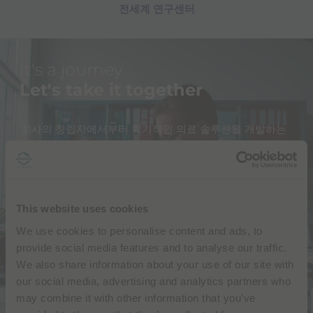
전세계 연구센터
It's a journey
Let's take it together
회사의 창립자에서부터 획기적인 의료 솔루션을 개발하는
최전선의 인재에 이르기까지
,
우리가 내딛는 모든 발걸음의
중심에는 사람이 있습니다
. 브라코
는 우리가 하는 일
,
우리
의 방식
,
여정을 함께 하는 이들을 자랑스럽게 생각합니다
.
This website uses cookies
우리는 팀, 파트너, 고객, 글로벌 커뮤니티와의 소통에서도
정성을 다합니다. 우리는 이해관계자에게 적극적으로 다가
We use cookies to personalise content and ads, to
가 모두의 의견에 귀를 기울입니다. 모든 문제의 해답을 가
provide social media features and to analyse our traffic.
지고 있지 않아도 우리가 함께라면 해답을 찾을 수 있습니
We also share information about your use of our site with
다.
our social media, advertising and analytics partners who
may combine it with other information that you’ve