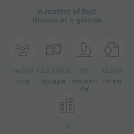
Interventional cardiology
Our so
A matter of fact
cardio
Bracco at a glance
~
4,000
€
2.2
billion
8
%
+
2,500
근로자
연간 매출액
R&D 재투자
유효 특허
비율
11