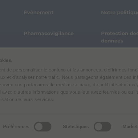
Évènement
Notre politiq
Pharmacovigilance
Protection de
données
okies.
t de personnaliser le contenu et les annonces, d'offrir des fonct
ux et d'analyser notre trafic. Nous partageons également des in
site avec nos partenaires de médias sociaux, de publicité et d'anal
 avec d'autres informations que vous leur avez fournies ou qu'il
lisation de leurs services.
Protection des données personnelles
Politique relat
Préférences
Statistiques
Market
: Via E. Folli, 50, 20134 Milano, Italy | Capital : € 104.000.000 f.p. | VAT M