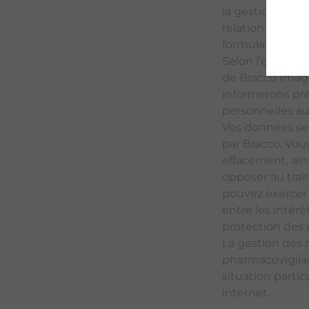
la gestion et la
relation client 
formulaire ci-de
Selon l’objet d
de Bracco Imag
informerons pr
personnelles au
Vos données ser
par Bracco. Vou
effacement, ain
opposer au trai
pouvez exercer 
entre les intérê
protection des
La gestion des n
pharmacovigilanc
situation partic
internet.