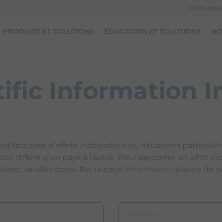
Notre actua
 PRODUITS ET SOLUTIONS
ÉDUCATION ET SOLUTIONS
NO
tific Information I
otifications d’effets indésirables ou situations particuliè
e diffère d’un pays à l’autre. Pour rapporter un effet in
ulière, veuillez consulter la page
Pharmacovigilance
de no
Prénom