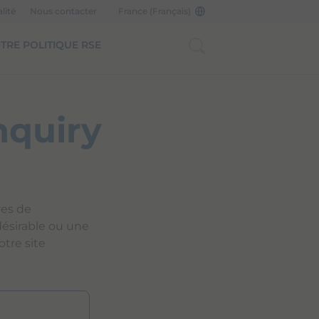
lité
Nous contacter
France (Français)
TRE POLITIQUE RSE
nquiry
res de
désirable ou une
tre site