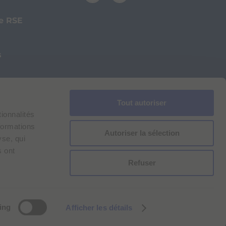
ue RSE
s
Tout autoriser
ionnalités
formations
Autoriser la sélection
yse, qui
s ont
Refuser
ive aux cookies
Pour les utilisateurs Bracco VPN
ing
Afficher les détails
ilan Comp. Reg. n. 00825120157 | Milan REA n. 348183