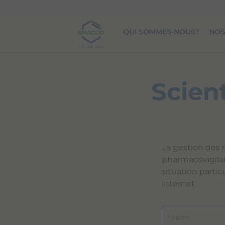
Skip to main content
QUI SOMMES-NOUS?
NOS
Scien
La gestion des n
pharmacovigilanc
situation partic
internet.
Nom