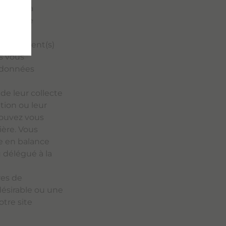
ion de la
es via le
épartement(s)
s vous
 données
e leur collecte
tion ou leur
pouvez vous
ière. Vous
se en balance
u délégué à la
res de
désirable ou une
otre site