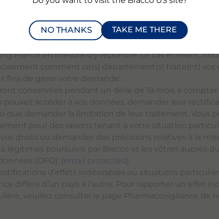
Do you want to visit the Bracco US site?
 maintenance du site internet Bracco et de l’outil de gest
(outil CRM servant à suivre et traiter les demandes soumis
NO THANKS
TAKE ME THERE
ssus).
e votre demande, vos données seront transmises au(x) d
ing France en mesure d’y répondre. Le cas échéant, nou
écisément comment ce(s) département(s) traite(nt) vos
x fins de gérer votre demande.
ont conservées pendant un délai de 18 mois à compter d
s pouvez accéder à vos données, demander leur rectifica
si que demander la limitation de leur traitement. Vous 
tement pour des raisons tenant à votre situation particul
vos droits ou demander des précisions relatives à la mi
ts légitimes poursuivis par Bracco et les vôtres auprès d
 données (DPO):
[email protected]
.
otifications d’effets indésirables ou situations particuliè
e diffère d’un pays à l’autre. Pour rapporter un effet in
ulière, veuillez consulter la page Pharmacovigilance de n