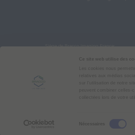
Siège de Bracco Imaging France:
7 Rue Léonard de Vinci
Ce site web utilise des co
BAT - A Pascal
91300 Massy, France
Les cookies nous permetten
Téléphone: 01 60 79 82 76
relatives aux médias socia
Siège du groupe Bracco:
sur l'utilisation de notre 
peuvent combiner celles-ci
Bracco Imaging
Via Egidio Folli 50,
collectées lors de votre uti
20134 Milan, Italy
Téléphone: +39 02 2177.1
S
Nécessaires
Bracco Copyright © 2026 | Siège international 
é
l