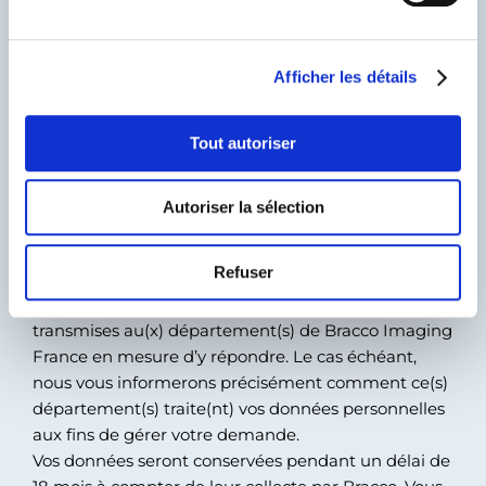
de vos données peut empêcher la soumission de
u
votre demande, allonger les délais de réponse et/ou
c
empêcher une réponse.
Afficher les détails
o
Vos données sont accessibles à Bracco Imaging SpA
n
(maison mère basée en Europe), ainsi qu’aux
s
Tout autoriser
prestataires (basés en France ou en Europe) en
e
charge de l’hébergement, la gestion et la
n
maintenance du site internet Bracco et de l’outil de
Autoriser la sélection
t
gestion de la relation client (outil CRM servant à
e
suivre et traiter les demandes soumises via le
m
Refuser
formulaire ci-dessus).
e
Selon l’objet de votre demande, vos données seront
n
transmises au(x) département(s) de Bracco Imaging
t
France en mesure d’y répondre. Le cas échéant,
nous vous informerons précisément comment ce(s)
département(s) traite(nt) vos données personnelles
aux fins de gérer votre demande.
Vos données seront conservées pendant un délai de