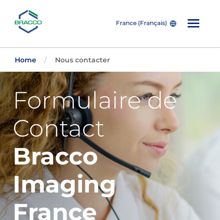
France (Français)
Skip to main content
Home
Nous contacter
Formulaire de
Contact
Bracco
Imaging
France