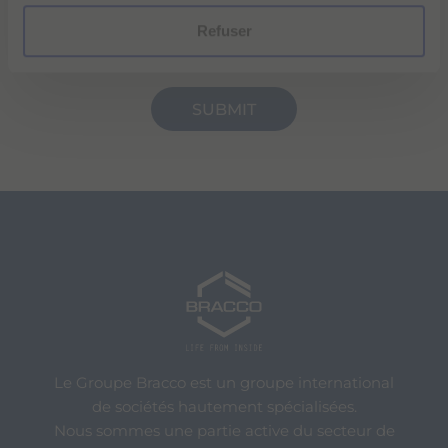
initiatives.
m
Refuser
e
n
t
Le Groupe Bracco est un groupe international
de sociétés hautement spécialisées.
Nous sommes une partie active du secteur de