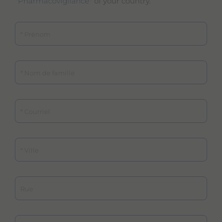
"
Pharmacovigilance
" of your country.
Prénom
Nom de famille
Courriel
Ville
Rue
État/Province