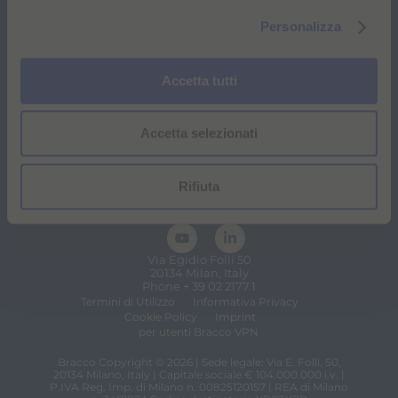
nella diagnostica per immagini.
l
Personalizza
c
Chi siamo
Portfolio
o
n
Innovazione
Formazione
Accetta tutti
s
e
Sostenibilità
Le nostre storie
Accetta selezionati
n
s
o
Farmacovigilanza
Protezione dei Dati
Rifiuta
Seguici
Via Egidio Folli 50
20134 Milan, Italy
Phone + 39 02 2177.1
Termini di Utilizzo
Informativa Privacy
Cookie Policy
Imprint
per utenti Bracco VPN
Bracco Copyright © 2026 | Sede legale: Via E. Folli, 50,
20134 Milano, Italy | Capitale sociale € 104.000.000 i.v. |
P.IVA Reg. Imp. di Milano n. 00825120157 | REA di Milano