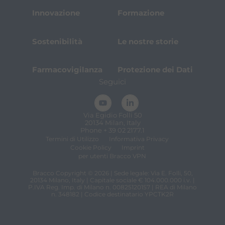
Innovazione
Formazione
Sostenibilità
Le nostre storie
Farmacovigilanza
Protezione dei Dati
Seguici
Via Egidio Folli 50
20134 Milan, Italy
Phone + 39 02 2177.1
Termini di Utilizzo
Informativa Privacy
Cookie Policy
Imprint
per utenti Bracco VPN
Bracco Copyright © 2026 | Sede legale: Via E. Folli, 50,
20134 Milano, Italy | Capitale sociale € 104.000.000 i.v. |
P.IVA Reg. Imp. di Milano n. 00825120157 | REA di Milano
n. 348182 | Codice destinatario YPCTK2R