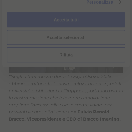
Personalizza
c
o
n
Accetta tutti
s
e
Accetta selezionati
n
s
o
Rifiuta
“Negli ultimi mesi, e durante Expo Osaka 2025
abbiamo rafforzato le nostre relazioni con ospedali,
università e istituzioni in Giappone, portando avanti
la nostra missione che è favorire l’innovazione,
ampliare l’accesso alle cure e creare valore per
pazienti e comunità"
conclude
Fulvio Renoldi
Bracco, Vicepresidente e CEO di Bracco Imaging
.