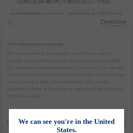
创新成像解决方案的设计与推广
如果创新精神失去了执行力，就会因为失去了真正的价值
而黯然失色。幸运的是，我们非常擅长提供创新解决方
案，能满足市场对显像剂和成像设备的广泛需求，助力医
疗行业不断发展向前。
This website uses cookies
We use cookies to personalise content and ads, to
provide social media features and to analyse our traffic.
We also share information about your use of our site with
our social media, advertising and analytics partners who
may combine it with other information that you’ve
provided to them or that they’ve collected from your use
of their services.
C
我们坚持开发新型产品和解决方案，致力于服务医疗卫生
We can see you're in the United
Necessary
o
行业。我们开发医疗成像解决方案的目的只有一个：即提
States.
n