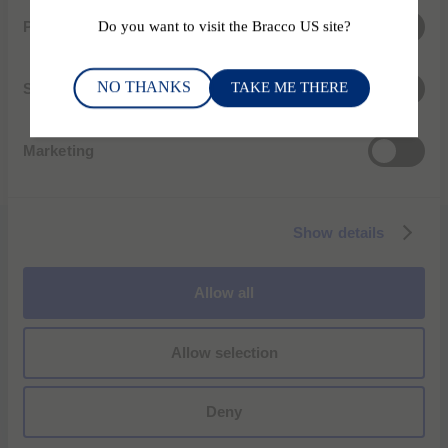
高诊断准确率，改善临床疗效。
s
Preferences
Do you want to visit the Bracco US site?
e
了解我们的成像解决方案，发现他们能为您的治疗设施和
n
常规工作带来哪些价值。
NO THANKS
t
Statistics
TAKE ME THERE
S
e
了解一下
Marketing
l
e
c
Show details
t
i
o
Allow all
n
Allow selection
Deny
博莱科业务中的创新元素