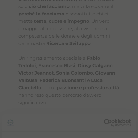
solo
ciò che facciamo
, ma ci fa scoprire il
perché lo facciamo
e soprattutto chi ci
mette
testa, cuore e impegno
. Un vero
omaggio alla dedizione, alla visione e alla
competenza delle donne e degli uomini
della nostra
Ricerca e Sviluppo
.
Un ringraziamento speciale a
Fabio
Tedoldi
,
Francesco Blasi
,
Giusy Galgano
,
Victor Jeannot
,
Sonia Colombo
,
Giovanni
Valbusa
,
Federica Buonsanti
e
Luca
Ciarciello
, la cui
passione e professionalità
hanno reso questo percorso davvero
significativo.
Continuiamo a coltivare una cultura basata
su
curiosità, collaborazione e coraggio
,
perché l’
innovazione è – e sarà sempre –