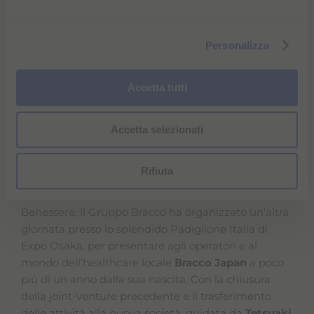
e
l
Personalizza
c
o
n
Accetta tutti
s
e
Accetta selezionati
n
s
o
Rifiuta
Infine, nella stessa settimana della Salute e del
Benessere, il Gruppo Bracco ha organizzato un'altra
giornata presso lo splendido Padiglione Italia di
Expo Osaka, per presentare agli operatori e al
mondo dell’healthcare locale
Bracco Japan
a poco
più di un anno dalla sua nascita. Con la chiusura
della joint-venture precedente e il trasferimento
delle attività alla nuova società, guidata da
Tetsuaki