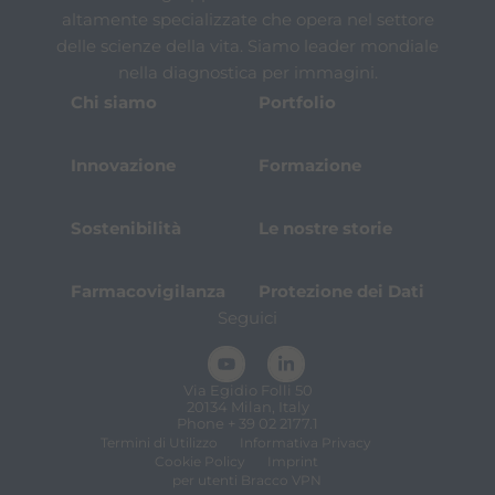
altamente specializzate che opera nel settore
delle scienze della vita. Siamo leader mondiale
nella diagnostica per immagini.
Chi siamo
Portfolio
Innovazione
Formazione
Sostenibilità
Le nostre storie
Farmacovigilanza
Protezione dei Dati
Seguici
Via Egidio Folli 50
20134 Milan, Italy
Phone + 39 02 2177.1
Termini di Utilizzo
Informativa Privacy
Cookie Policy
Imprint
per utenti Bracco VPN