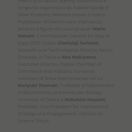
meeting su salute, ageing, sostenibilità e
longevità organizzato da Assolombarda e
Silver Economy Network presso il nostro
Padiglione. All’evento sono intervenuti,
accanto a figure istituzionali quali
Mario
Vattani
, Commissioner General for Italy at
Expo 2025 Osaka,
Gianluigi Serianni
,
Scientific and Technological Attaché, Italian
Embassy in Tokyo e
Ako Makiyama
,
Executive Director, Osaka Chamber of
Commerce and Industry, numerosi
scienziati di fama internazionale tra cui
Noriyuki Tsumaki
, Professor of Department
of Biochemistry and Molecular Biology,
University of Osaka e
Nobuhiro Hayashi
,
Professor, Vice President for International
Strategy and Engagement, Institute of
Science Tokyo.