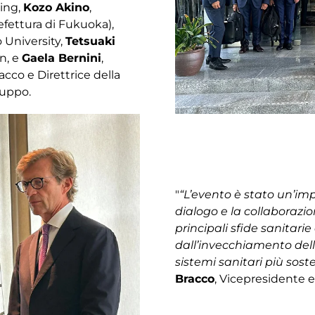
ing,
Kozo Akino
,
efettura di Fukuoka),
o University,
Tetsuaki
n, e
Gaela Bernini
,
cco e Direttrice della
ruppo.
"
“L’evento è stato un’im
dialogo e la collaborazio
principali sfide sanitari
dall’invecchiamento dell
sistemi sanitari più soste
Bracco
, Vicepresidente 