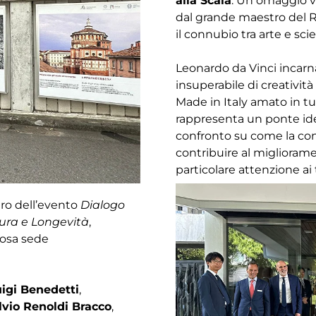
alla Scala
. Un omaggio v
dal grande maestro del R
il connubio tra arte e sci
Leonardo da Vinci incar
insuperabile di creatività 
Made in Italy amato in tu
rappresenta un ponte idea
confronto su come la con
contribuire al miglioramen
particolare attenzione ai 
tro dell’evento
Dialogo
tura e Longevità
,
iosa sede
uigi Benedetti
,
lvio Renoldi Bracco
,