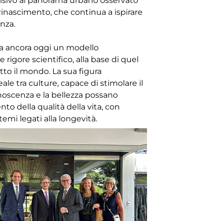
isivo al panorama urbano osservato
inascimento, che continua a ispirare
enza.
na ancora oggi un modello
e rigore scientifico, alla base di quel
tto il mondo. La sua figura
le tra culture, capace di stimolare il
oscenza e la bellezza possano
to della qualità della vita, con
temi legati alla longevità.