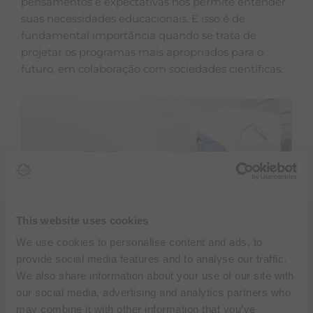
pensamentos e expectativas nos permite entender
suas necessidades educacionais. E isso é de
fundamental importância quando se trata de
projetar os programas mais apropriados para o
futuro, em colaboração com sociedades científicas.
This website uses cookies
We use cookies to personalise content and ads, to
Bolsas de estudo
oferecem aos profissionais de
provide social media features and to analyse our traffic.
saúde
oportunidades inestimáveis
para ganhar
We also share information about your use of our site with
experiência prática em aplicações inovadoras, em
our social media, advertising and analytics partners who
diversos ambientes clínicos, incluindo ambientes
may combine it with other information that you’ve