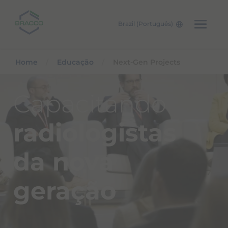
Brazil (Português)
Skip to main content
Home
Educação
Next-Gen Projects
Capacitando
radiologistas
da nova
geração