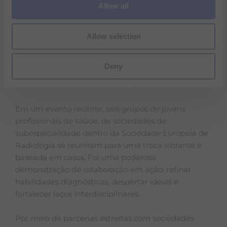
Allow all
n
PARA ASSISTIR AO VÍDEO, É NECESSÁRIO
Allow selection
.
ACEITAR OS COOKIES DE ESTATÍSTICAS
A Bracco tem orgulho de apoiar a próxima geração
Deny
de líderes em radiologia, capacitando-os a crescer,
se conectar e assumir a liderança.
Em um evento recente, seis grupos de jovens
profissionais de saúde, de sociedades de
subespecialidade dentro da Sociedade Europeia de
Radiologia se reuniram para uma troca vibrante e
baseada em casos. Foi uma poderosa
demonstração de colaboração em ação: refinar
habilidades diagnósticas, despertar ideias e
fortalecer laços interdisciplinares.
Por meio de parcerias estreitas com sociedades