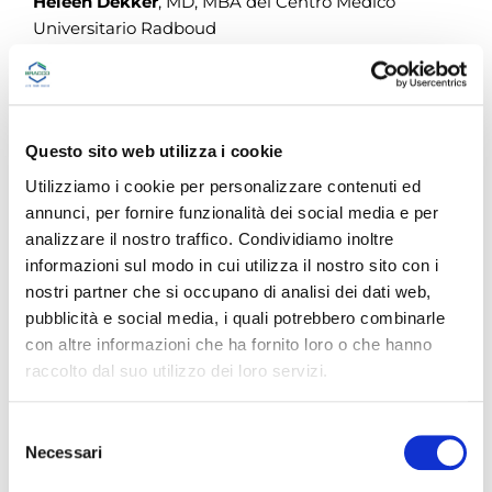
Heleen Dekker
, MD, MBA del Centro Medico
Universitario Radboud
Questo sito web utilizza i cookie
Utilizziamo i cookie per personalizzare contenuti ed
annunci, per fornire funzionalità dei social media e per
analizzare il nostro traffico. Condividiamo inoltre
informazioni sul modo in cui utilizza il nostro sito con i
nostri partner che si occupano di analisi dei dati web,
pubblicità e social media, i quali potrebbero combinarle
con altre informazioni che ha fornito loro o che hanno
raccolto dal suo utilizzo dei loro servizi.
Soma Kumasaka
dell'Università di Gunma
S
Necessari
e
l