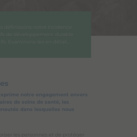
us définissons notre incidence
ifs de développement durable
ifs. Examinons-les en détail...
nes
» exprime notre engagement envers
taires de soins de santé, les
nautés dans lesquelles nous
oriser les personnes et de protéger