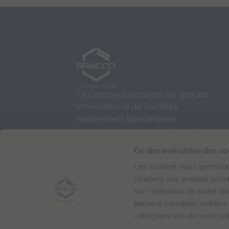
Le Groupe Bracco est un groupe
international de sociétés
hautement spécialisées.
Nous sommes une partie active du
secteur de la santé et un leader
Ce site web utilise des co
mondial de l’imagerie diagnostique.
Les cookies nous permetten
relatives aux médias socia
sur l'utilisation de notre 
peuvent combiner celles-ci
collectées lors de votre uti
Via Caduti di Marcinelle 13,
20134 Milan, Italie