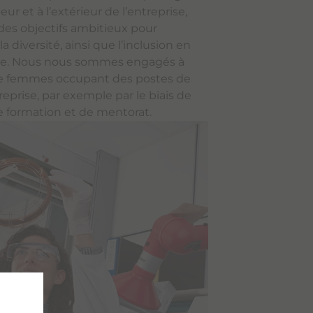
ieur et à l’extérieur de l’entreprise,
es objectifs ambitieux pour
 diversité, ainsi que l’inclusion en
âge. Nous nous sommes engagés à
e femmes occupant des postes de
reprise, par exemple par le biais de
e formation et de mentorat.