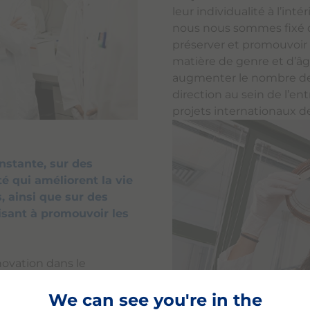
leur individualité à l’intér
nous nous sommes fixé d
préserver et promouvoir la
matière de genre et d’
augmenter le nombre d
direction au sein de l’ent
projets internationaux d
onstante, sur des
té qui améliorent la vie
, ainsi que sur des
isant à promouvoir les
ovation dans le
s des années. La
We can see you're in the
faire sont essentiels pour