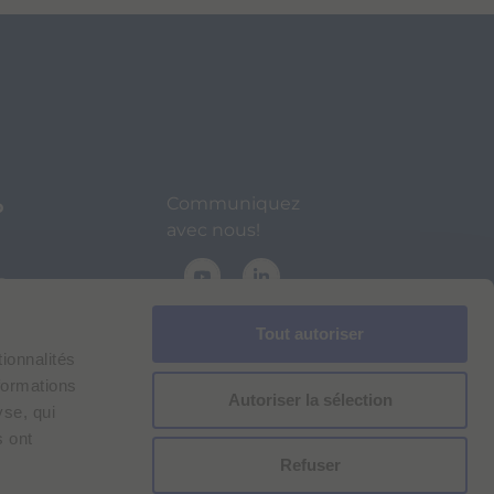
Communiquez
o
avec nous!
s
Tout autoriser
ionnalités
formations
Autoriser la sélection
yse, qui
s ont
s donnés
Refuser