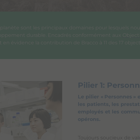
a planète sont les principaux domaines pour lesquels no
eloppement durable. Encadrés conformément aux
Object
nt en évidence la contribution de Bracco à 11 des 17 object
Pilier
1: Person
Le pilier « Personnes 
les patients, les presta
employés et les commu
opérons.
Toujours soucieux de val