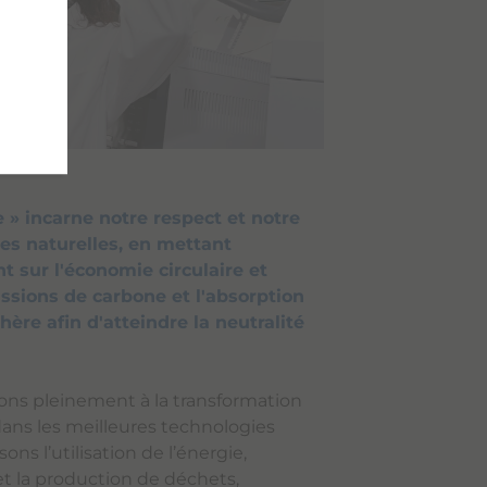
e
e » incarne notre respect et notre
es naturelles, en mettant
t sur l'économie circulaire et
issions de carbone et l'absorption
ère afin d'atteindre la neutralité
ons pleinement à la transformation
dans les meilleures technologies
ns l’utilisation de l’énergie,
et la production de déchets,