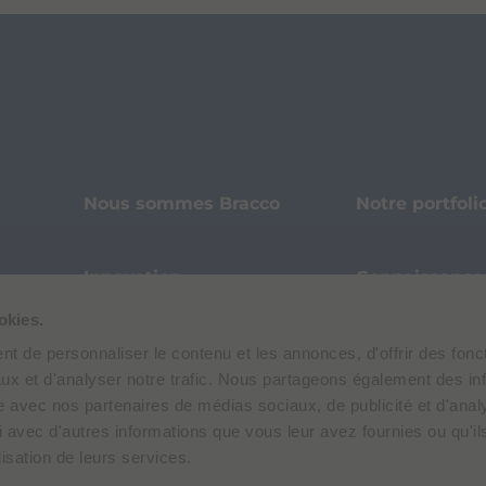
Nous sommes Bracco
Notre portfoli
Innovation
Connaissance
okies.
Développement
Nos histoires
t de personnaliser le contenu et les annonces, d'offrir des fonct
durable
ux et d'analyser notre trafic. Nous partageons également des in
site avec nos partenaires de médias sociaux, de publicité et d'anal
 avec d'autres informations que vous leur avez fournies ou qu'il
Pharmacovigilance
Protection de
lisation de leurs services.