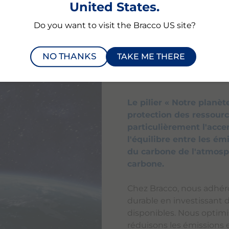
anté de se développer et
United States.
 au bénéfice de la
Do you want to visit the Bracco US site?
unauté sociale au sens
ageons à former de
à promouvoir l’égalité
NO THANKS
TAKE ME THERE
Pilier 3 : Planèt
Le pilier « Notre planèt
protection des ressourc
particulièrement l'accen
l'équilibre entre les ém
du carbone de l'atmosph
carbone.
Chez Bracco, nous adhér
durable en investissant 
disponibles. Nous optimiso
réduisons les émissions 